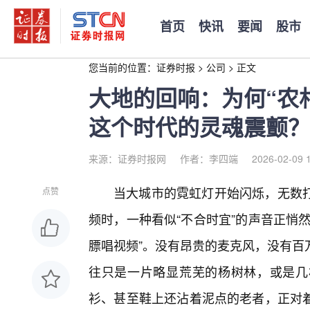
首页
快讯
要闻
股市
您当前的位置：
证券时报
>
公司
>
正文
大地的回响：为何“农
这个时代的灵魂震颤？
来源：证券时报网
作者：李四端
2026-02-09 
当大城市的霓虹灯开始闪烁，无数打
点赞
频时，一种看似“不合时宜”的声音正悄
膘唱视频”。没有昂贵的麦克风，没有百
往只是一片略显荒芜的杨树林，或是几
衫、甚至鞋上还沾着泥点的老者，正对