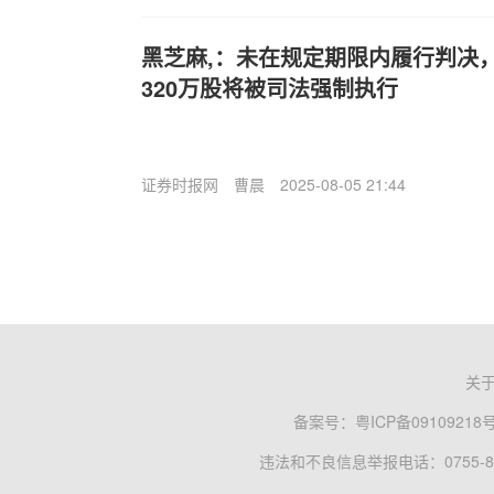
黑芝麻,：未在规定期限内履行判决
320万股将被司法强制执行
证券时报网
曹晨
2025-08-05 21:44
关
备案号：
粤ICP备09109218
违法和不良信息举报电话：0755-83