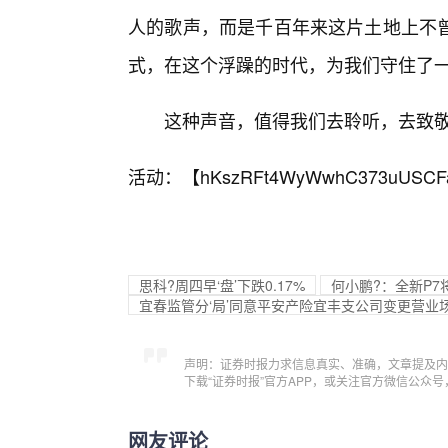
人的歌声，而是千百年来这片土地上不曾
式，在这个浮躁的时代，为我们守住了一
这种声音，值得我们去聆听，去致敬
活动：【
hKszRFt4WyWwhC373uUSCF
思科?周四早‘盘’下跌0.17%
何小鹏?：全新P7
宜春监管分‘局’同意平安产险宜丰支公司变更营业
声明：证券时报力求信息真实、准确，文章提及内
下载“证券时报”官方APP，或关注官方微信公众
网友评论