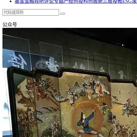
基金
金融
视听
评论
专题
产经
创投
科创板
新三板
投教
ESG
滚
公众号