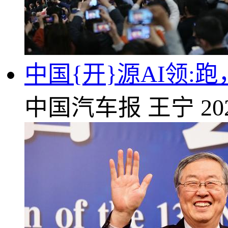
中国{开}源AI领
中国汽车报
王宁
20