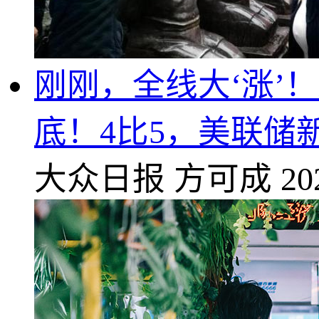
刚刚，全线大‘涨’
底！4比5，美联储
大众日报
方可成
20