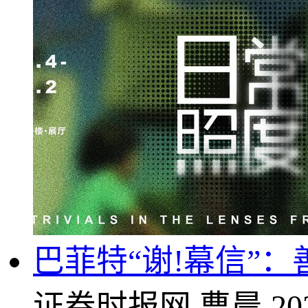
巴菲特“谢!幕信”
证券时报网
曹晨
20