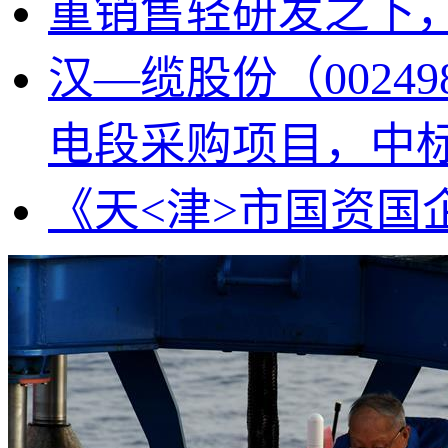
重销售轻研发之下，
汉—缆股份（002
电段采购项目，中标金
《天<津>市国资国