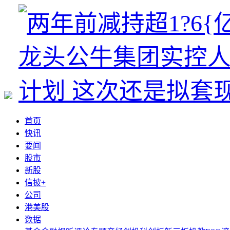
首页
快讯
要闻
股市
新股
信披+
公司
港美股
数据