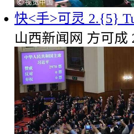
快<手>可灵 2.{5}
山西新闻网
方可成