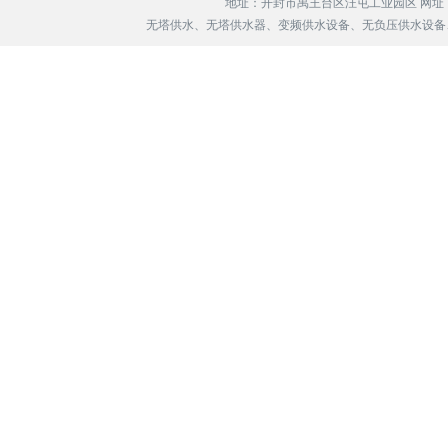
地址：开封市禹王台区汪屯工业园区 网址
无塔供水、无塔供水器、变频供水设备、无负压供水设备