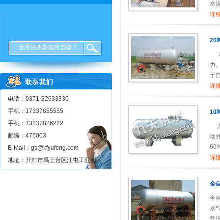
水
详细
20
无塔供水器如何选型？
本
力
于
详细
电话：0371-22633330
手机：17337855555
1
手机：13837826222
九
邮编：475003
动
6
E-Mail：gs@kfyufeng.com
详细
地址：开封市禹王台区汪屯工业园区
全
全
水
气