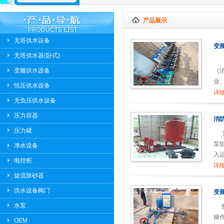
产品展示
无塔供水设备
变
无塔供水器(卧式)
本
变频供水设备
《
业
恒压供水设备
详细
无负压供水设备
压力容器
消
压力罐
消
泵
净水设备
入
电控柜
详细
旋流除砂器
供水设备阀门
变
水泵
变
操
OEM