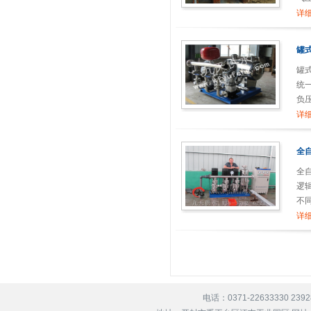
详细
罐
罐
统
负
详细
全
全
逻
不
结
详细
电话：0371-22633330 239