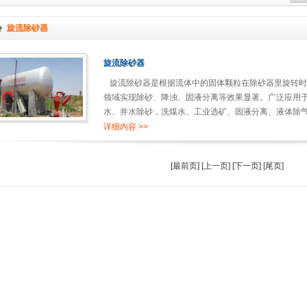
旋流除砂器
旋流除砂器
旋流除砂器是根据流体中的固体颗粒在除砂器里旋转时
领域实现除砂、降浊、固液分离等效果显著。广泛应用
水、井水除砂，洗煤水、工业选矿、固液分离、液体除气
0.1mm●出
详细内容 >>
[最前页] [上一页] [下一页] [尾页]