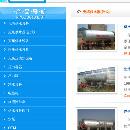
无塔供水器(卧式)
无塔供水设备
储
无塔供水器(卧式)
无
变频供水设备
以
是
恒压供水设备
详细
无负压供水设备
压力容器
生
压力罐
生
1
净水设备
格
电控柜
安
详细
旋流除砂器
供水设备阀门
净
水泵
净
使
OEM