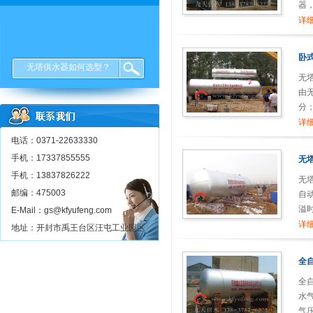
器
详细
卧
无塔供水器如何选型？
无
由
分
封
详细
电话：0371-22633330
手机：17337855555
无
手机：13837826222
无
邮编：475003
自
溢
E-Mail：gs@kfyufeng.com
洗
详细
地址：开封市禹王台区汪屯工业园区
全
全
水
气