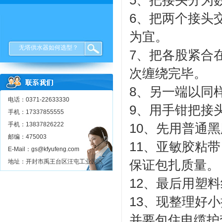
5、把接头分为
6、把两个接头
为宜。
无塔供水器如何选型？
7、把各股紧合
次缠绕完毕。
8、另一端以同
电话：0371-22633330
9、用手钳把接
手机：17337855555
手机：13837826222
10、先用普通
邮编：475003
11、亚敏胶粘
E-Mail：gs@kfyufeng.com
保证包扎质量。
地址：开封市禹王台区汪屯工业园区
12、最后用塑
13、现整理好
并要包住电缆护