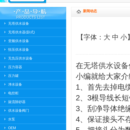
新闻动态
无塔供水设备
无塔供水器(卧式)
【字体：
大
中
小
变频供水设备
恒压供水设备
无负压供水设备
在
无塔供水设备
压力容器
小编就给大家介
压力罐
净水设备
1、首先去掉电
电控柜
2、3根导线长
旋流除砂器
3、刮净导体绝
供水设备阀门
4、保证接头不
水泵
OEM