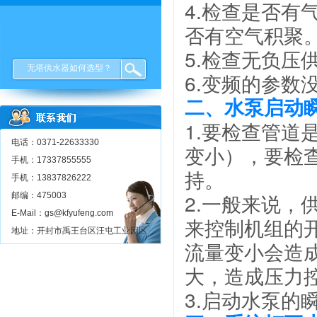
4.检查是否
否有空气积聚
5.检查
无负压
无塔供水器如何选型？
6.变频的参数
二、水泵启动
1.要检查管
电话：0371-22633330
变小），要检
手机：17337855555
持。
手机：13837826222
2.一般来说
邮编：475003
E-Mail：gs@kfyufeng.com
来控制机组的
地址：开封市禹王台区汪屯工业园区
流量变小会造
大，造成压力
3.启动水泵的