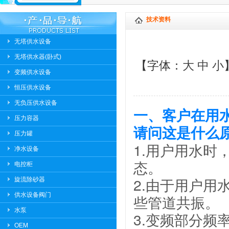
技术资料
无塔供水设备
无塔供水器(卧式)
【字体：
大
中
小
变频供水设备
恒压供水设备
无负压供水设备
一、
客户
在用
压力容器
请问这是什么
压力罐
1.用户用水
净水设备
态。
电控柜
2.由于用户
旋流除砂器
供水设备阀门
些管道共振。
水泵
3.变频部分
OEM