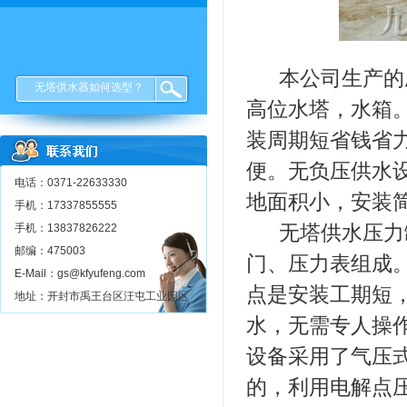
本公司生产的压
无塔供水器如何选型？
高位水塔，水箱
装周期短省钱省
便。无负压供水
电话：0371-22633330
地面积小，安装
手机：17337855555
手机：13837826222
无塔供水压力罐
邮编：475003
门、压力表组成
E-Mail：gs@kfyufeng.com
点是安装工期短
地址：开封市禹王台区汪屯工业园区
水，无需专人操
设备采用了气压
的，利用电解点