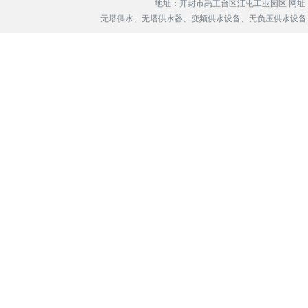
地址：开封市禹王台区汪屯工业园区 网址
无塔供水、无塔供水器、变频供水设备、无负压供水设备