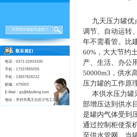
九天压力罐优点
无塔供水器如何选型？
调节、自动运转
年不需看管。比
60%，大大节
产、生活、办公用
电话：0371-22633330
手机：17337855555
50000m3，供
手机：13837826222
压力罐的工作原
邮编：475003
E-Mail：gs@kfyufeng.com
本供水压力罐采
地址：开封市禹王台区汪屯工业园区
部增压达到供水
是罐内气体受到
通过控制柜使泵
至供水管网。当