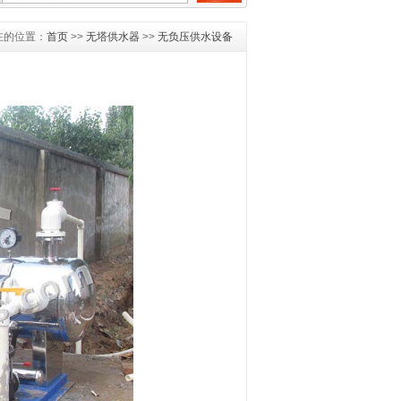
在的位置：
首页
>>
无塔供水器
>>
无负压供水设备