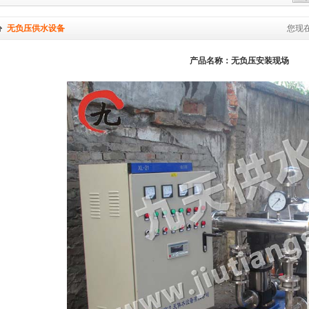
无负压供水设备
您现
产品名称：无负压安装现场