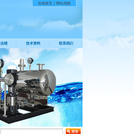
在线留言
|
网站地图
装业绩
技术资料
联系我们