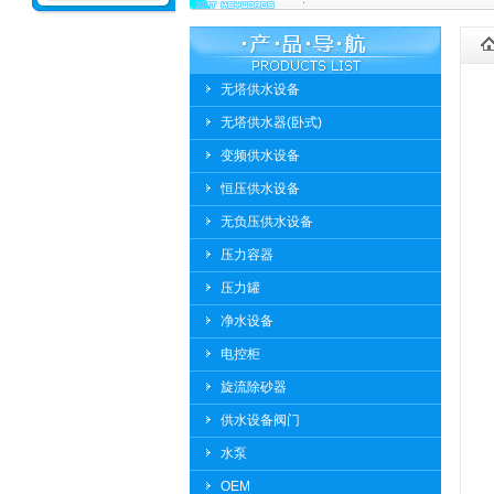
无塔供水设备
无塔供水器(卧式)
变频供水设备
恒压供水设备
无负压供水设备
压力容器
压力罐
净水设备
电控柜
旋流除砂器
供水设备阀门
水泵
OEM