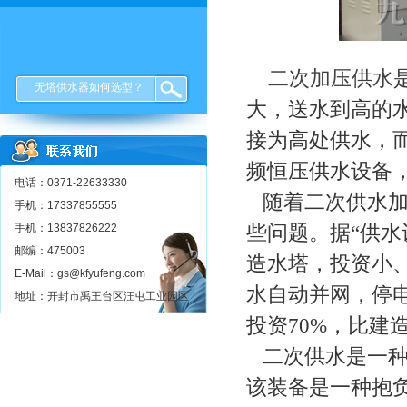
二次加压供水
无塔供水器如何选型？
大，送水到高的
接为高处供水，
频恒压供水设备
电话：0371-22633330
随着二次供水加
手机：17337855555
手机：13837826222
些问题。据“供
邮编：475003
造水塔，投资小
E-Mail：gs@kfyufeng.com
水自动并网，停
地址：开封市禹王台区汪屯工业园区
投资70%，比建
二次供水是一种
该装备是一种抱