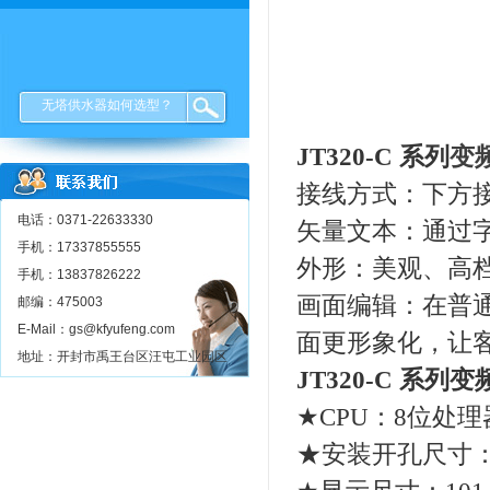
无塔供水器如何选型？
JT320-C 系列
变
接线方式：下方
电话：0371-22633330
矢量文本：通过
手机：17337855555
外形：美观、高
手机：13837826222
画面编辑：在普
邮编：475003
E-Mail：gs@kfyufeng.com
面更形象化，让
地址：开封市禹王台区汪屯工业园区
JT320-C 系
★CPU：8位处理
★安装开孔尺寸：16