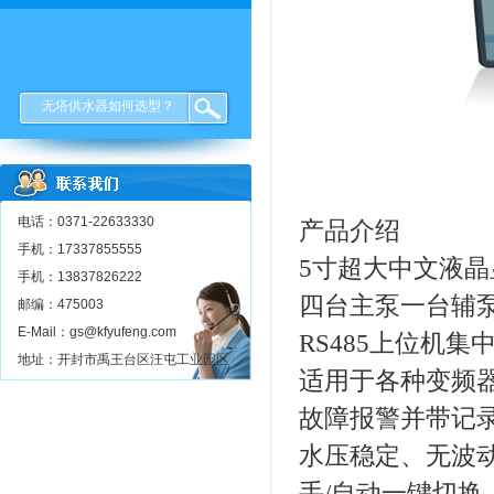
无塔供水器如何选型？
电话：0371-22633330
产品介绍
手机：17337855555
5寸超大中文液晶
手机：13837826222
四台主泵一台辅泵
邮编：475003
E-Mail：gs@kfyufeng.com
RS485上位机集
地址：开封市禹王台区汪屯工业园区
适用于各种变频
故障报警并带记
水压稳定、无波
手/自动一键切换